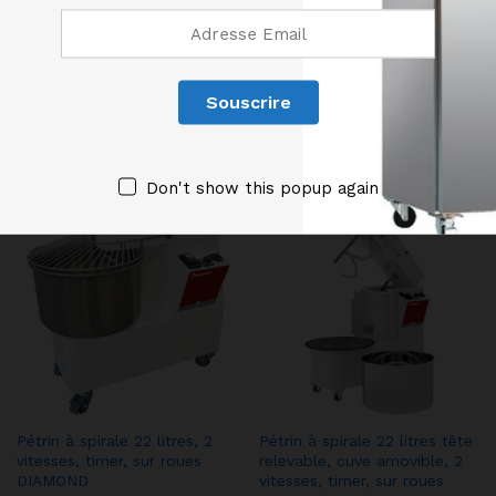
en vigueur.
Produits similaires
Don't show this popup again
Pétrin à spirale 22 litres, 2
Pétrin à spirale 22 litres tête
vitesses, timer, sur roues
relevable, cuve amovible, 2
DIAMOND
vitesses, timer, sur roues