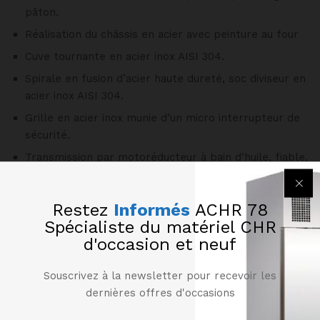
pâton.
Réalisation du châssis en acier avec peinture au four
Cuve tournante en acier inox AISI 304.
Spirale en fusion d’acier haute dureté, soc diviseur en
acier inox AISI 304.
Grille en acier inox munie d’un micro interrupteur de
sécurité.
Transmission par motoréducteur à bain d’huile, fiable,
performante et silencieuse !!
Moteur suspendu, meilleure aération, facilité pour la
Restez
Informés
ACHR 78
maintenance.
Spécialiste du matériel CHR
Commande à basse tension 24 V.(IP65), NVR (No-
d'occasion et neuf
Voltage Release) évitant tous démarrages
involontaires.
Souscrivez à la newsletter pour recevoir les
De série livré avec roues dont 2 munies de freins.
dernières offres d'occasions
Appareil construit dans le respect des normes (CE)