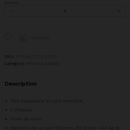
Quantity
Pétrin
à
spirale
53
Litres
Comparer
tête
relevable,
cuve
SKU:
NT53AL/T2V-230/3-
amovible,
Category:
Pétrin à spirale
2
vitesses,
timer,
Description
sur
roues
Tête basculante et cuve amovible.
DIAMOND
quantity
2 Vitesses.
Timer de série.
Diamètre de la cuve: 500 mm, (53 litres) = 44 kg de