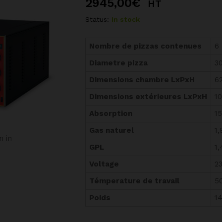
2945,00
€
HT
Status:
In stock
Nombre de pizzas contenues
6
Diametre pizza
3
Dimensions chambre LxPxH
6
Dimensions extérieures LxPxH
1
Absorption
1
Gas naturel
1
m in
GPL
1
Voltage
2
Témperature de travail
5
Poids
14