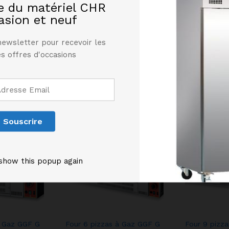
ssent de rigoureux tests de contrôle.
te du matériel CHR
asion et neuf
newsletter pour recevoir les
s offres d'occasions
Produits similaires
show this popup again
à Gaz GGF G
Four 6 pizzas à Gaz GGF G
Four 9 pizz