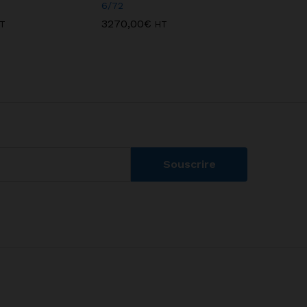
6/72
4/72
3270,00
€
2835,00
T
HT