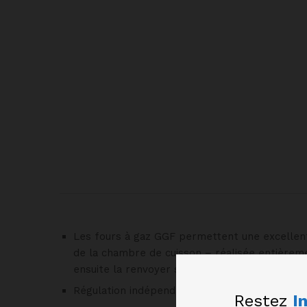
Les fours à gaz GGF permettent une excellente
de la chambre de cuisson – réalisée entièreme
ensuite la renvoyer sur l’aire de cuisson.
Régulation indépendante de l’intensité de la f
Restez
I