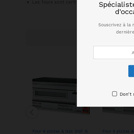
Les fours sont certifiés annuellement et subi
Spécialis
d'occ
Souscrivez à la 
dernière
Don't 
Four 9 pizzas à Gaz GGF G
Four 4 pizzas 