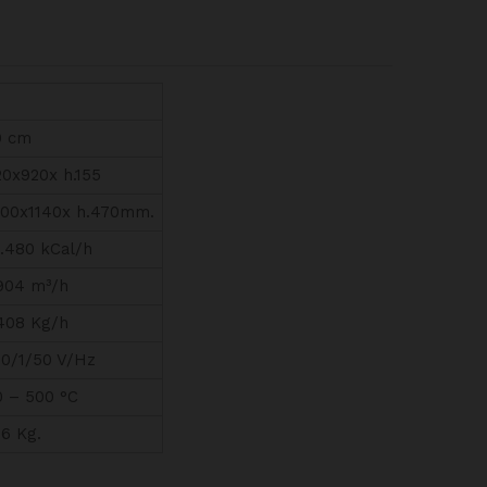
0 cm
20x920x h.155
000x1140x h.470mm.
5.480 kCal/h
,904 m³/h
,408 Kg/h
30/1/50 V/Hz
0 – 500 °C
6 Kg.