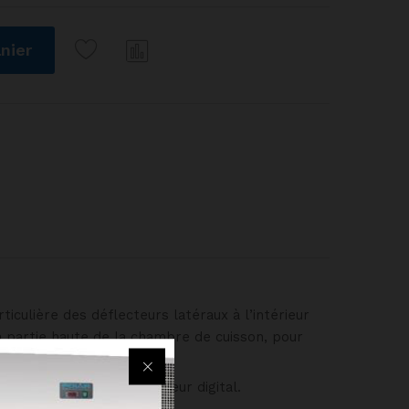
nier
Com
pare
r
culière des déflecteurs latéraux à l’intérieur
a partie haute de la chambre de cuisson, pour
ature avec thermorégulateur digital.