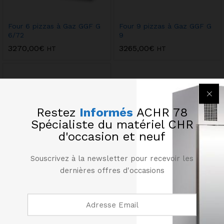
Four 6 pizzas à Gaz GGF G
Four 9 pizzas à Gaz GGF G
6/72
9
3270,00
€
3265,00
€
HT
HT
Restez
Informés
ACHR 78
Spécialiste du matériel CHR
d'occasion et neuf
Souscrivez à la newsletter pour recevoir les
dernières offres d'occasions
Four 9 pizzas à Gaz GGF G
9/108
4190,00
€
HT