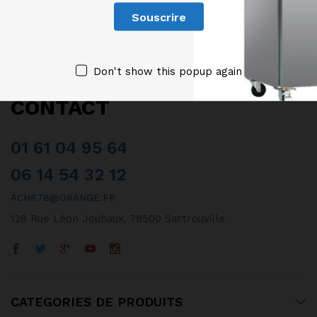
Don't show this popup again
CONTACT
01 61 04 95 64
06 14 54 32 12
ACHR78@ORANGE.FR
128 Rue Léon Jouhaux, 78500 Sartrouville
CATEGORIES DE PRODUITS