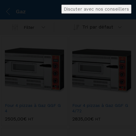
Discuter avec nos conseillers
Gaz
Tri par défaut
Filter
Four 4 pizzas à Gaz GGF G
Four 4 pizzas à Gaz GGF G
4
4/72
2505,00
€
2835,00
€
HT
HT